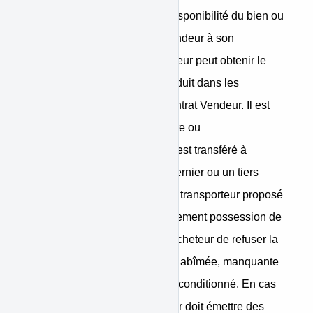
contrôle du bien. En cas d’indisponibilité du bien ou
en cas de manquement du Vendeur à son
obligation de livraison, l’Acheteur peut obtenir le
remboursement du prix du produit dans les
conditions prévues dans le contrat Vendeur. Il est
rappelé que tout risque de perte ou
d'endommagement des biens est transféré à
l’Acheteur au moment où ce dernier ou un tiers
désigné par lui, et autre que le transporteur proposé
par le Vendeur, prend physiquement possession de
ces biens. Il est conseillé à l’Acheteur de refuser la
livraison si la marchandise est abîmée, manquante
ou si le colis a été ouvert ou reconditionné. En cas
de perte ou d’avarie, l’Acheteur doit émettre des