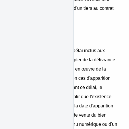
imprévisible et insurmontable, d'un tiers au contrat,
soit à un cas de force majeure.
Garanties légales
Le consommateur dispose du délai inclus aux
caractéristiques du bien à compter de la délivrance
de celui-ci pour obtenir la mise en œuvre de la
garantie légale de conformité en cas d'apparition
d'un défaut de conformité. Durant ce délai, le
consommateur n'est tenu d'établir que l'existence
du défaut de conformité et non la date d'apparition
de celui-ci. Lorsque le contrat de vente du bien
prévoit la fourniture d'un contenu numérique ou d'un