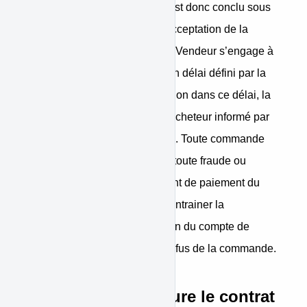
Vendeur. Le contrat de vente est donc conclu sous
la condition suspensive de l’acceptation de la
commande par le Vendeur. Le Vendeur s’engage à
accepter la commande dans un délai défini par la
Marketplace. Faute d’acceptation dans ce délai, la
commande sera annulée et l’Acheteur informé par
notification de cette annulation. Toute commande
anormale ou de mauvaise foi, toute fraude ou
tentative de fraude, tout incident de paiement du
prix d’une commande pourra entrainer la
suppression et/ou désactivation du compte de
l’Acheteur concerné et/ou le refus de la commande.
Etapes pour conclure le contrat