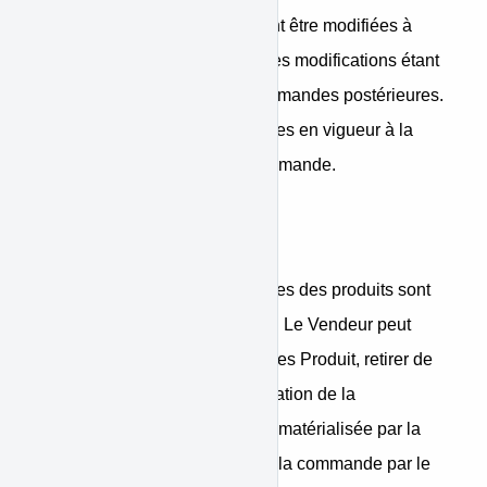
électronique. Les CGV peuvent être modifiées à
tout moment et sans préavis, les modifications étant
alors applicables à toutes commandes postérieures.
Les CGV applicables sont celles en vigueur à la
date de la passation de la commande.
Commandes
Les caractéristiques essentielles des produits sont
présentées sur la Marketplace. Le Vendeur peut
réactualiser, améliorer ses fiches Produit, retirer de
la vente ses produits. L’acceptation de la
commande par le Vendeur est matérialisée par la
notification de confirmation de la commande par le