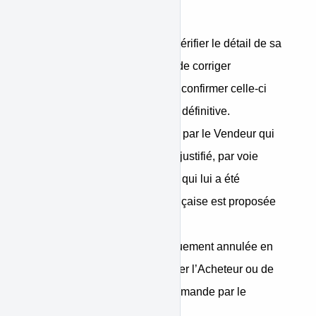
• Paiement de la commande ;
L’Acheteur a la possibilité de vérifier le détail de sa
commande et son prix total et de corriger
d'éventuelles erreurs avant de confirmer celle-ci
pour exprimer son acceptation définitive.
• Acceptation de la commande par le Vendeur qui
accuse réception sans délai injustifié, par voie
électronique, de la commande qui lui a été
adressée. Seule la langue française est proposée
pour la conclusion du contrat ;
• La commande est automatiquement annulée en
cas de d’impossibilité de débiter l’Acheteur ou de
défaut d’acceptation de la commande par le
Vendeur.