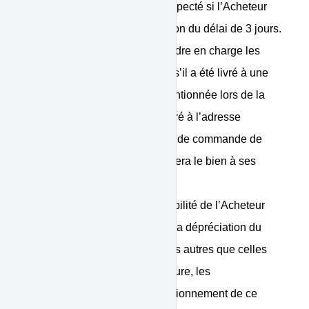
contrat. Ce délai est réputé respecté si l’Acheteur
renvoie le bien avant l'expiration du délai de 3 jours.
• Frais : L’Acheteur devra prendre en charge les
frais directs de renvoi du bien s’il a été livré à une
destination autre que celle mentionnée lors de la
commande. Si le bien a été livré à l’adresse
convenue durant le processus de commande de
l’Acheteur, le Vendeur récupérera le bien à ses
propres frais.
• Responsabilité : la responsabilité de l’Acheteur
n'est engagée qu'à l'égard de la dépréciation du
bien résultant de manipulations autres que celles
nécessaires pour établir la nature, les
caractéristiques et le bon fonctionnement de ce