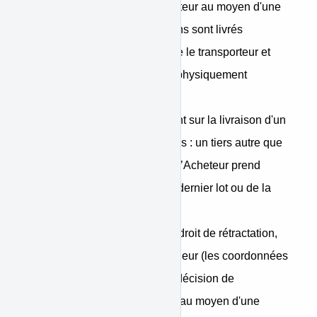
commandés par le consommateur au moyen d'une
seule commande et si ces biens sont livrés
séparément : un tiers autre que le transporteur et
désigné par l’Acheteur prend physiquement
possession du dernier bien.
C- S'il s'agit d'un contrat portant sur la livraison d'un
bien en plusieurs lots ou pièces : un tiers autre que
le transporteur et désigné par l’Acheteur prend
physiquement possession du dernier lot ou de la
dernière pièce.
• Notification : pour exercer le droit de rétractation,
l’Acheteur doit notifier au Vendeur (les coordonnées
sont sur la fiche Vendeur), sa décision de
rétractation du présent contrat au moyen d'une