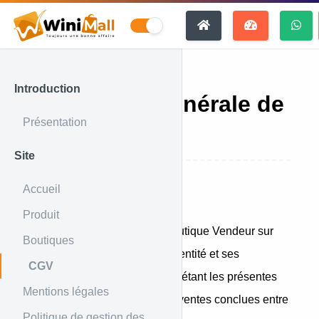
Introduction
Condition générale de
Présentation
vente
Site
Accueil
Boutique Vendeur
Produit
Le Vendeur dispose d’une Boutique Vendeur sur
Boutiques
laquelle sont détaillées son identité et ses
CGV
conditions particulières, complétant les présentes
Mentions légales
CGV applicables à toutes les ventes conclues entre
Politique de gestion des