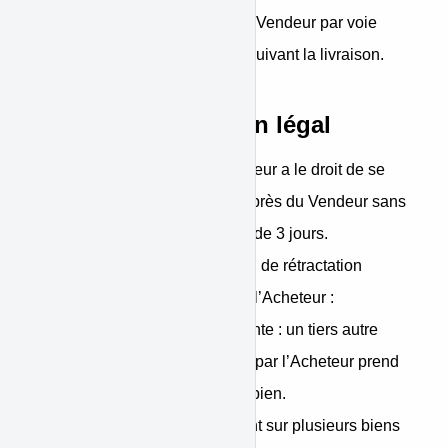
réserves écrites adressées au Vendeur par voie
électronique dans les 3 jours suivant la livraison.
Droit de rétractation légal
• Droit de rétractation : L’Acheteur a le droit de se
rétracter du présent contrat auprès du Vendeur sans
donner de motif dans un délai de 3 jours.
• Délai de rétractation : le délai de rétractation
expire 2 jours après le jour où l’Acheteur :
A- S'il s'agit d'un contrat de vente : un tiers autre
que le transporteur et désigné par l’Acheteur prend
physiquement possession du bien.
B- S'il s'agit d'un contrat portant sur plusieurs biens