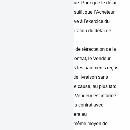
déclaration par voie électronique. Pour que le délai
de rétractation soit respecté, il suffit que l’Acheteur
transmette sa notification relative à l'exercice du
droit de rétractation avant l'expiration du délai de
rétractation.
• Effets de rétractation : En cas de rétractation de la
part de l’Acheteur du présent contrat, le Vendeur
remboursera l’Acheteur de tous les paiements reçus
de celui-ci, y compris les frais de livraison sans
retard excessif et en tout état de cause, au plus tard
3 jours à compter du jour où le Vendeur est informé
de la décision de rétractation du contrat avec
l’Acheteur. Le Vendeur procédera au
remboursement en utilisant le même moyen de