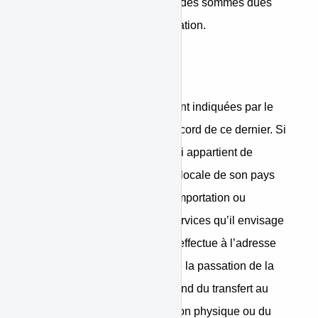
retenir la totalité ou une partie des sommes dues
par lui ni opérer une compensation.
Livraison
Les restrictions de livraison sont indiquées par le
Vendeur à l’Acheteur avant accord de ce dernier. Si
l’Acheteur est à l’Etranger, il lui appartient de
s’informer auprès de l’autorité locale de son pays
des éventuelles limitations d’importation ou
d’utilisation des produits ou services qu’il envisage
de commander. La livraison s’effectue à l’adresse
indiquée par l’Acheteur lors de la passation de la
commande. La livraison s'entend du transfert au
consommateur de la possession physique ou du