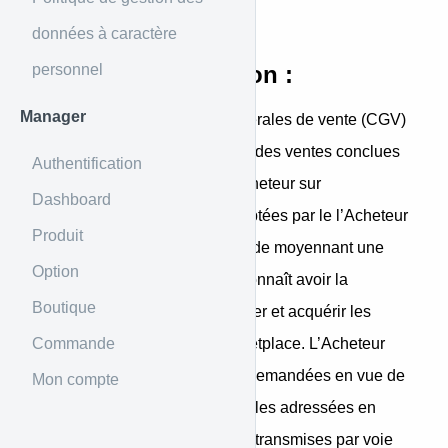
un Vendeur et un Acheteur.
données à caractère
personnel
Champ d’application :
Manager
Les présentes conditions générales de vente (CGV)
sont applicables à l’ensemble des ventes conclues
Authentification
par le Vendeur auprès de l’Acheteur sur
Dashboard
winimall.com. Elles sont acceptées par le l’Acheteur
Produit
lors du processus de commande moyennant une
Option
case à cocher. L’Acheteur reconnaît avoir la
Boutique
capacité requise pour contracter et acquérir les
Commande
produits proposés sur la Marketplace. L’Acheteur
accepte que les informations demandées en vue de
Mon compte
la conclusion du contrat ou celles adressées en
cours de son exécution soient transmises par voie