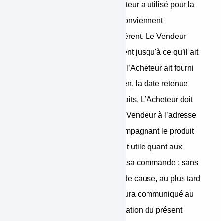
paiement que celui que l’Acheteur a utilisé pour la
transaction initiale, sauf s’ils conviennent
expressément d'un moyen différent. Le Vendeur
pourra différer le remboursement jusqu'à ce qu’il ait
reçu le bien ou jusqu'à ce que l’Acheteur ait fourni
une preuve d'expédition du bien, la date retenue
étant celle du premier de ces faits. L’Acheteur doit
renvoyer ou rendre le bien, au Vendeur à l’adresse
qui lui a été indiquée, en accompagnant le produit
retourné de tout renseignement utile quant aux
cordonnées de l’Acheteur et à sa commande ; sans
retard excessif et, en tout état de cause, au plus tard
3 jours après que l’Acheteur aura communiqué au
Vendeur sa décision de rétractation du présent