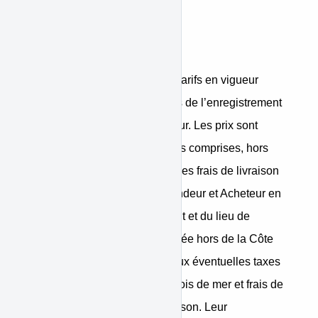
Prix
Les produits sont vendus aux tarifs en vigueur
figurant sur la Marketplace lors de l’enregistrement
de la commande par le Vendeur. Les prix sont
indiqués en FCFA, toutes taxes comprises, hors
frais de livraison. Le montant des frais de livraison
est sujet d’un accord entre Vendeur et Acheteur en
fonction de la nature du Produit et du lieu de
livraison. Toute commande livrée hors de la Côte
d’Ivoire pourra être soumise aux éventuelles taxes
locales, droits de douane, octrois de mer et frais de
dédouanement lors de la livraison. Leur