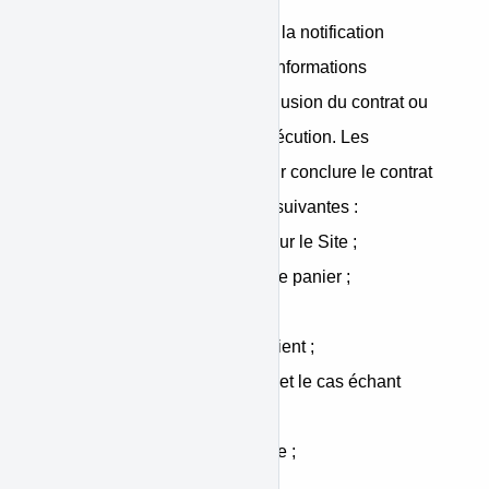
L’Acheteur accepte l’usage de la notification
électronique pour l’envoi des informations
demandées en vue de la conclusion du contrat ou
adressées au cours de son exécution. Les
différentes étapes à suivre pour conclure le contrat
par voie électronique sont les suivantes :
• Création d’un compte client sur le Site ;
• Sélection des produits dans le panier ;
• Validation de la commande ;
• Identification via le compte client ;
• Vérification de la commande et le cas échant
correction des erreurs ;
• Confirmation de la commande ;
• Acceptation des CGV ;