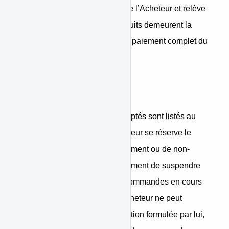
acquittement est à la charge de l’Acheteur et relève
de sa responsabilité. Les produits demeurent la
propriété du Vendeur jusqu’au paiement complet du
prix.
Paiement
Les moyens de paiement acceptés sont listés au
moment du paiement. Le Vendeur se réserve le
droit, en cas d’incident de paiement ou de non-
respect des conditions de paiement de suspendre
ou d'annuler la livraison des commandes en cours
effectuées par l’Acheteur. L’Acheteur ne peut
jamais, au motif d’une réclamation formulée par lui,