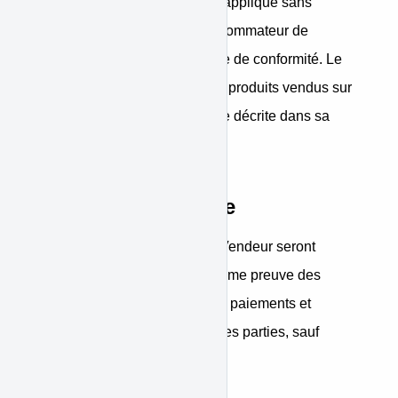
Toute garantie commerciale s'applique sans
préjudice du droit pour le consommateur de
bénéficier de la garantie légale de conformité. Le
Vendeur peut proposer sur les produits vendus sur
le Site la garantie commerciale décrite dans sa
Boutique Vendeur.
Preuve et archivage
Les registres informatisés du Vendeur seront
considérés par les parties comme preuve des
communications, commandes, paiements et
transactions intervenus entre les parties, sauf
preuve contraire.