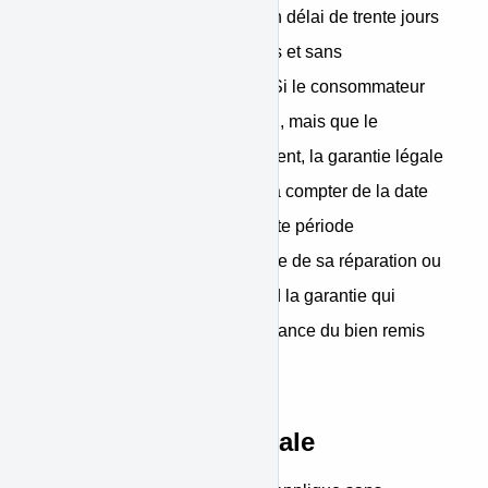
remplacement du bien dans un délai de trente jours
suivant sa demande, sans frais et sans
inconvénient majeur pour lui. Si le consommateur
demande la réparation du bien, mais que le
vendeur impose le remplacement, la garantie légale
de conformité est renouvelée à compter de la date
de remplacement du bien. Toute période
d'immobilisation du bien en vue de sa réparation ou
de son remplacement suspend la garantie qui
restait à courir jusqu'à la délivrance du bien remis
en état.
Garantie commerciale