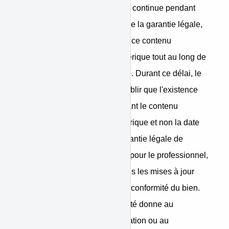
service numérique de manière continue pendant
une durée supérieure à celle de la garantie légale,
cette dernière est applicable à ce contenu
numérique ou ce service numérique tout au long de
la période de fourniture prévue. Durant ce délai, le
consommateur n'est tenu d'établir que l'existence
du défaut de conformité affectant le contenu
numérique ou le service numérique et non la date
d'apparition de celui-ci. La garantie légale de
conformité emporte obligation pour le professionnel,
le cas échéant, de fournir toutes les mises à jour
nécessaires au maintien de la conformité du bien.
La garantie légale de conformité donne au
consommateur droit à la réparation ou au