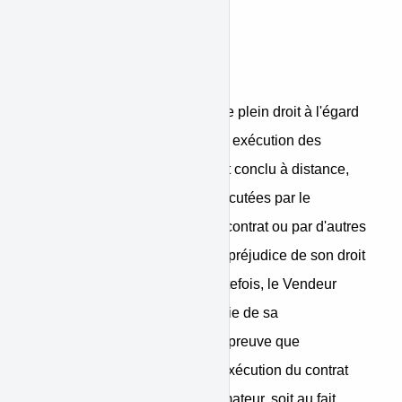
bien.
Responsabilité
Le Vendeur est responsable de plein droit à l'égard
du consommateur de la bonne exécution des
obligations résultant du contrat conclu à distance,
que ces obligations soient exécutées par le
professionnel qui a conclu ce contrat ou par d'autres
prestataires de services, sans préjudice de son droit
de recours contre ceux-ci. Toutefois, le Vendeur
peut s'exonérer de tout ou partie de sa
responsabilité en apportant la preuve que
l'inexécution ou la mauvaise exécution du contrat
est imputable soit au consommateur, soit au fait,